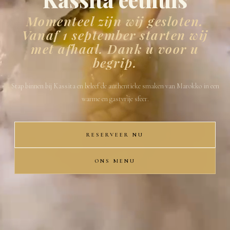
Momenteel zijn wij gesloten.
Vanaf 1 september starten wij
met afhaal. Dank u voor u
begrip.
Stap binnen bij Kassita en beleef de authentieke smaken van Marokko in een
warme en gastvrije sfeer.
RESERVEER NU
ONS MENU